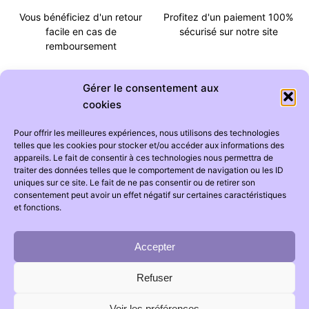
Vous bénéficiez d'un retour
Profitez d'un paiement 100%
facile en cas de
sécurisé sur notre site
remboursement
Gérer le consentement aux
cookies
Pour offrir les meilleures expériences, nous utilisons des technologies
CATÉGORIES
AIDE
telles que les cookies pour stocker et/ou accéder aux informations des
appareils. Le fait de consentir à ces technologies nous permettra de
Tapis chambre bébé
Suivi de commande
traiter des données telles que le comportement de navigation ou les ID
uniques sur ce site. Le fait de ne pas consentir ou de retirer son
Tapis chambre enfant
Foire aux questions
consentement peut avoir un effet négatif sur certaines caractéristiques
Ciel de lit
Livraison
et fonctions.
Accepter
INFORMATIONS
Refuser
Mentions légales
Conditions générales de vente
Voir les préférences