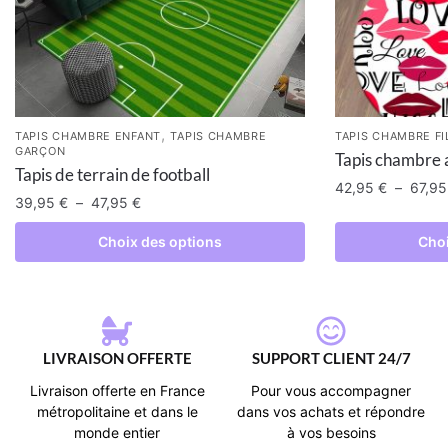
,
TAPIS CHAMBRE ENFANT
TAPIS CHAMBRE
TAPIS CHAMBRE FI
GARÇON
Tapis chambre a
Tapis de terrain de football
42,95
€
–
67,9
39,95
€
–
47,95
€
Choix des options
Choi
LIVRAISON OFFERTE
SUPPORT CLIENT 24/7
Livraison offerte en France
Pour vous accompagner
métropolitaine et dans le
dans vos achats et répondre
monde entier
à vos besoins