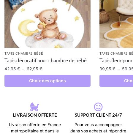
TAPIS CHAMBRE BÉBÉ
TAPIS CHAMBRE B
Tapis décoratif pour chambre de bébé
Tapis fleur pou
42,95
€
–
62,95
€
39,95
€
–
59,9
Choix des options
Choi
LIVRAISON OFFERTE
SUPPORT CLIENT 24/7
Livraison offerte en France
Pour vous accompagner
métropolitaine et dans le
dans vos achats et répondre